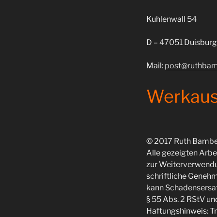
Kuhlenwall 54
D – 47051 Duisburg
Mail:
post@ruthbam
Werkau
© 2017 Ruth Bamb
Alle gezeigten Arb
zur Weiterverwendu
schriftliche Genehm
kann Schadensersatz
§ 55 Abs. 2 RStV un
Haftungshinweis: Tr