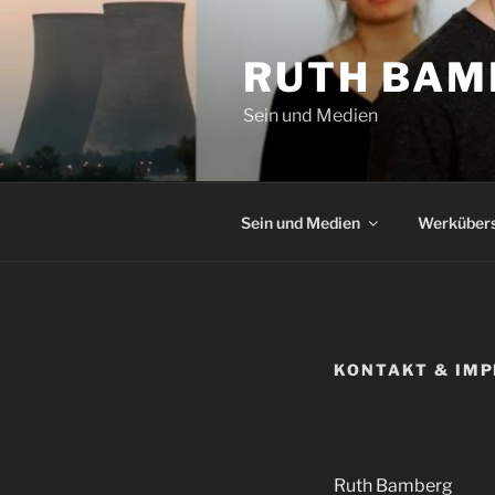
Zum
Inhalt
RUTH BAM
springen
Sein und Medien
Sein und Medien
Werkübers
KONTAKT & IM
Ruth Bamberg