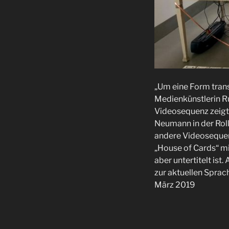
„Um eine Form trans
Medienkünstlerin Ru
Videosequenz zeig
Neumann in der Roll
andere Videosequen
„House of Cards“ mi
aber untertitelt ist
zur aktuellen Sprach
März 2019