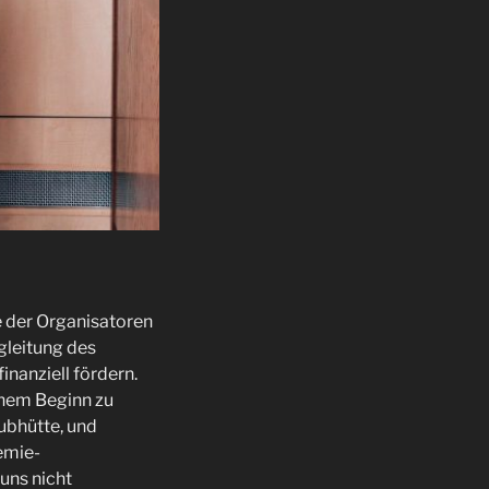
e der Organisatoren
gleitung des
nanziell fördern.
inem Beginn zu
ubhütte, und
emie-
uns nicht