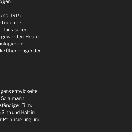
mögen.
 Tod
. 1915
od noch als
imtückischen,
en geworden. Heute
nologie: die
die Überbringer der
igens entwickelte
rt Schumann
tändiger Film:
 Sinn und Halt in
er Polarisierung und