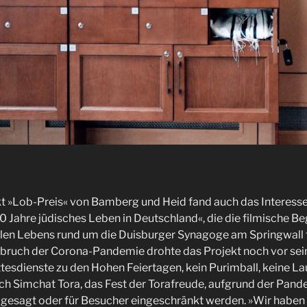
kt »Lob-Preis« von Bamberg und Heid fand auch das Interess
0 Jahre jüdisches Leben in Deutschland«, die die filmische Be
alen Lebens rund um die Duisburger Synagoge am Springwall fi
bruch der Corona-Pandemie drohte das Projekt noch vor se
ttesdienste zu den Hohen Feiertagen, kein Purimball, keine La
ch Simchat Tora, das Fest der Torafreude, aufgrund der Pand
esagt oder für Besucher eingeschränkt werden. »Wir haben 