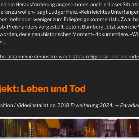
und die Herausforderung angenommen, auch in dieser Situati
ieren zu wollen«, sagt Ludger Heid. »Kein leichtes Unterfangen
en mehr oder weniger zum Erliegen gekommen ist.« Zwar habe
ob-Preis« anders vorgestellt, betont Bamberg, jetzt seien d
eworden, der einen »historischen Moment« dokumentiere. »Wi
« …
che-allgemeine.de/unsere-woche/das-religioese-jahr-als-vid
jekt: Leben und Tod
tion / Videoinstallation, 2018
Erweiterung 2024: → Paradis