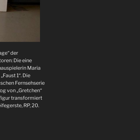
age“ der
oren: Die eine
uspielerin Maria
Faust 1“. Die
ischen Fernsehserie
log von „Gretchen“
tfigur transformiert
ifegerste, RP, 20.