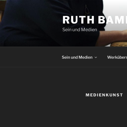
Zum
Inhalt
RUTH BAM
springen
Sein und Medien
Sein und Medien
Werkübers
MEDIENKUNST