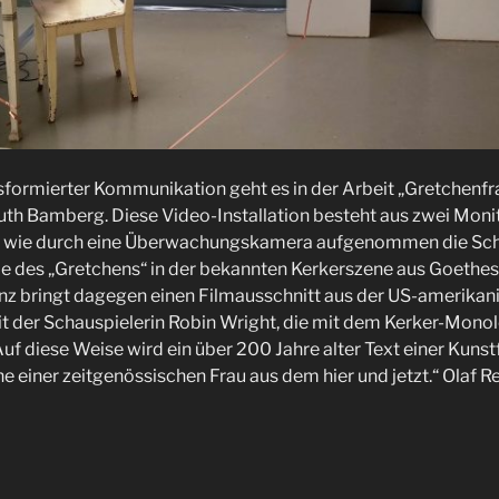
formierter Kommunikation geht es in der Arbeit „Gretchenfr
th Bamberg. Diese Video-Installation besteht aus zwei Monit
t wie durch eine Überwachungskamera aufgenommen die Scha
e des „Gretchens“ in der bekannten Kerkerszene aus Goethes „
z bringt dagegen einen Filmausschnitt aus der US-amerikan
t der Schauspielerin Robin Wright, die mit dem Kerker-Mono
. Auf diese Weise wird ein über 200 Jahre alter Text einer Kuns
e einer zeitgenössischen Frau aus dem hier und jetzt.“ Olaf Re