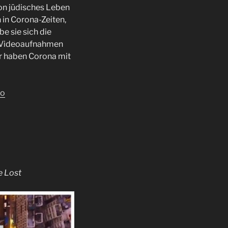
on jüdisches Leben
 in Corona-Zeiten,
 sie sich die
ie Videoaufnahmen
r haben Corona mit
eo
e Lost