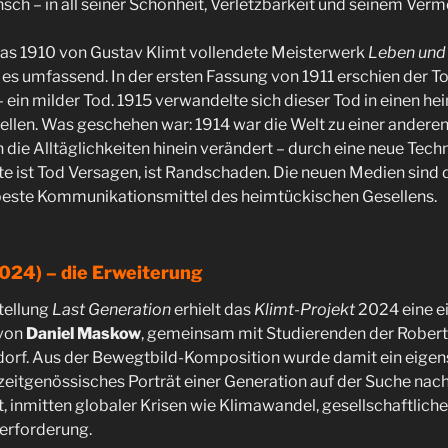
ch – in all seiner Schönheit, Verletzbarkeit und seinem Ver
 das 1910 von Gustav Klimt vollendete Meisterwerk
Leben und
 es umfassend. In der ersten Fassung von 1911 erschien der T
ein milder Tod. 1915 verwandelte sich dieser Tod in einen he
ellen. Was geschehen war: 1914 war die Welt zu einer ander
 in die Alltäglichkeiten hinein verändert – durch eine neue Tech
ute ist Tod Versagen, ist Randschaden. Die neuen Medien sind 
beste Kommunikationsmittel des heimtückischen Gesellens.
2024) – die Erweiterung
tellung
Last Generation
erhielt das
Klimt-Projekt
2024 eine e
 von
Daniel Maskow
, gemeinsam mit Studierenden der Robe
orf. Aus der Bewegtbild-Komposition wurde damit ein eigens
 zeitgenössisches Porträt einer Generation auf der Suche nach
t, inmitten globaler Krisen wie Klimawandel, gesellschaftlich
erforderung.