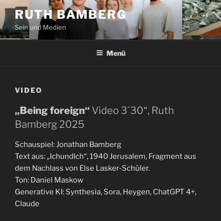
Zum
RUTH BAMBERG
Inhalt
Sein und Medien
springen
Menü
VIDEO
„Being foreign“
Video 3´30“, Ruth
Bamberg 2025
Schauspiel: Jonathan Bamberg
Text aus: „IchundIch“, 1940 Jerusalem, Fragment aus
dem Nachlass von Else Lasker-Schüler.
Ton: Daniel Maskow
Generative KI: Synthesia, Sora, Heygen, ChatGPT 4+,
Claude