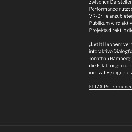
zwischen Darsteller
Performance nutzt 
VR-Brille anzubieten
Publikum wird aktiv
Projekts direkt in d
„Let It Happen“ ver
interaktive Dialogf
Jonathan Bamberg, w
die Erfahrungen de
innovative digitale 
ELIZA Performanc