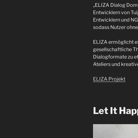
„ELIZA Dialog Dome“
Entwicklern von Tui
Entwicklern und NGO
sodass Nutzer ohne
ELIZA ermöglicht es
gesellschaftliche Th
Dialogformate zu et
Ateliers und kreati
ELIZA Projekt
Let It Ha