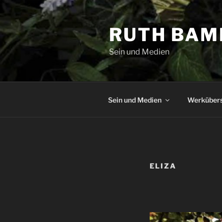
Zum
Inhalt
RUTH BAM
springen
Sein und Medien
Sein und Medien
Werkübers
ELIZA