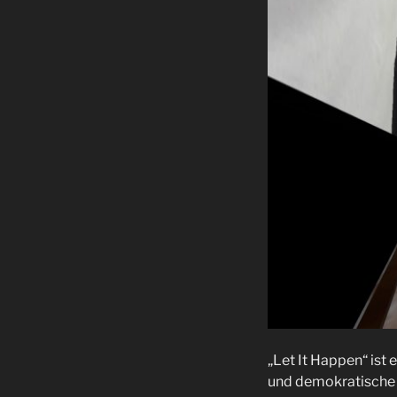
„Let It Happen“ ist
und demokratische P