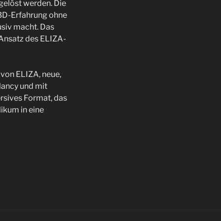
gelöst werden. Die
 3D-Erfahrung ohne
lusiv macht. Das
 Ansatz des ELIZA-
 von ELIZA, neue,
lancy und mit
rsives Format, das
ikum in eine