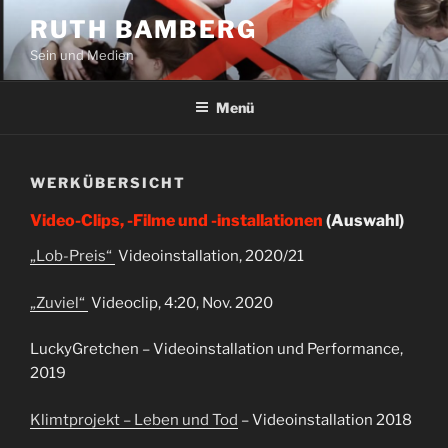
Zum
RUTH BAMBERG
Inhalt
Sein und Medien
springen
Menü
WERKÜBERSICHT
Video-Clips, -Filme und -installationen
(Auswahl)
„
Lob-Preis
“
Videoinstallation, 2020/21
„Zuviel“
Videoclip, 4:20, Nov. 2020
LuckyGretchen – Videoinstallation und Performance,
2019
Klimtprojekt – Leben und Tod
– Videoinstallation 2018