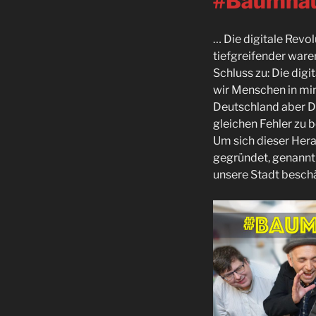
#Baumhau
… Die digitale Revo
tiefgreifender war
Schluss zu: Die dig
wir Menschen in min
Deutschland aber Di
gleichen Fehler zu b
Um sich dieser Hera
gegründet, genann
unsere Stadt beschä