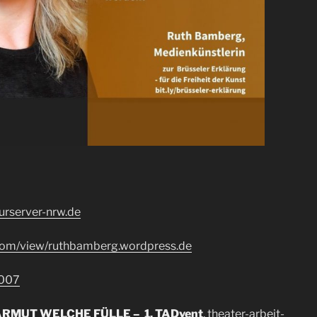
urserver-nrw.de
.com/view/ruthbamberg.wordpress.de
2007
ARMUT WELCHE FÜLLE – 1. TADvent
,
theater-arbeit-