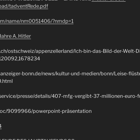
oad/tadventRede.pdf
com/name/nm0051406/?nmdp=1
ahre A. Hitler
t.ch/ostschweiz/appenzellerland/Ich-bin-das-Bild-der-Welt-
t120092,1678234
-anzeiger-bonn.de/news/kultur-und-medien/bonn/Leise-flüst
0.html
/service/presse/details/407-mfg-vergibt-37-millionen-euro-f
t/doc/9099966/powerpoint-präsentation
4