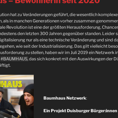
s – Bewohnerin seit 2020
lution hat zu Veränderungen geführt, die wesentlich komplex
en, als in manchen Generationen vorher zusammen genommen.
itale Revolution ist eine der größten Herausforderung, Chance
destens den letzten 300 Jahren gegenüber standen. Leider s
gitalisierung nur als eine technische Veränderung und sind d
egehen, wie seit der Industrialisierung. Das gilt vielleicht bes
usforderung zu stellen, haben wir im Juli 2019 ein Netzwerk i
t
#BAUMHAUS,
das sich konkret mit den Auswirkungen der Dig
ftigt.
Baumhaus Netzwerk
:
Ein Projekt Duisburger Bürger:innen