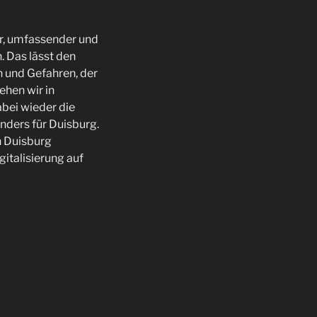
er, umfassender und
 Das lässt den
n und Gefahren, der
ehen wir in
abei wieder die
onders für Duisburg.
n Duisburg
italisierung auf